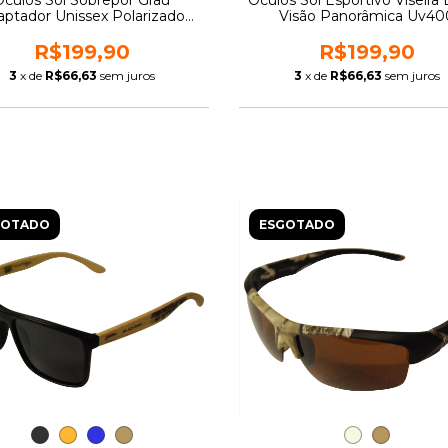
Óculos Sol Sobrepor Grau
Óculos Sol Esportivo Viseira
aptador Unissex Polarizado
Visão Panorâmica Uv40
Uv400
R$199,90
R$199,90
3
x de
R$66,63
sem juros
3
x de
R$66,63
sem juros
GOTADO
ESGOTADO