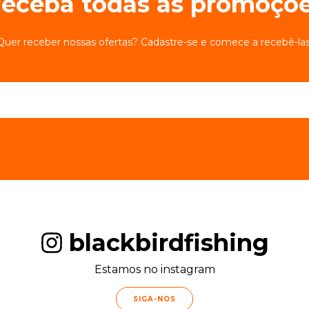
eceba todas as promoçõ
Quer receber nossas ofertas? Cadastre-se e comece a recebê-las
blackbirdfishing
Estamos no instagram
SIGA-NOS