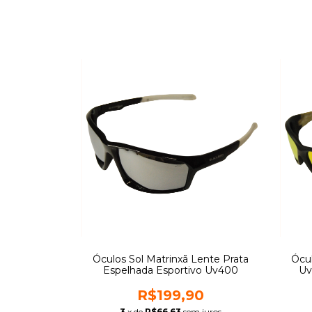
Óculos Sol Matrinxã Lente Prata
Ócul
Espelhada Esportivo Uv400
Uv
R$199,90
3
x de
R$66,63
sem juros