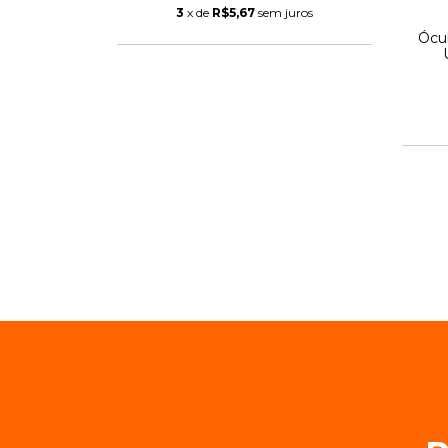
3
x de
R$5,67
sem juros
Ócul