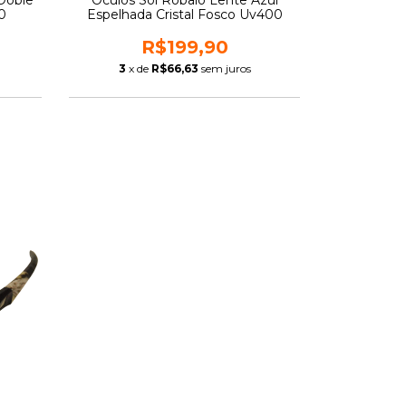
 Doble
Óculos Sol Robalo Lente Azul
0
Espelhada Cristal Fosco Uv400
R$199,90
3
x de
R$66,63
sem juros