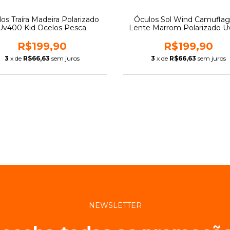
os Traíra Madeira Polarizado
Óculos Sol Wind Camufla
Uv400 Kid Ocelos Pesca
Lente Marrom Polarizado 
R$199,90
R$199,90
3
x de
R$66,63
sem juros
3
x de
R$66,63
sem juros
NEWSLETTER