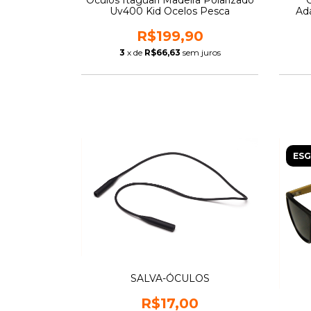
Óculos Itaguari Madeira Polarizado
Uv400 Kid Ocelos Pesca
Ad
R$199,90
3
x de
R$66,63
sem juros
ES
SALVA-ÓCULOS
R$17,00