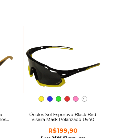
+1
a
Óculos Sol Esportivo Black Bird
los
Viseira Mask Polarizado Uv40
R$199,90
3
x de
R$66,63
sem juros