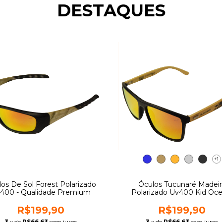
DESTAQUES
+1
os De Sol Forest Polarizado
Óculos Tucunaré Madeir
400 - Qualidade Premium
Polarizado Uv400 Kid Oce
Pesca
R$199,90
R$199,90
3
x de
R$66,63
sem juros
3
x de
R$66,63
sem juros