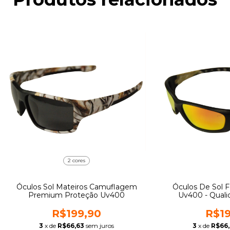
2 cores
Óculos Sol Mateiros Camuflagem
Óculos De Sol F
Premium Proteção Uv400
Uv400 - Qual
R$199,90
R$19
3
x de
R$66,63
sem juros
3
x de
R$66