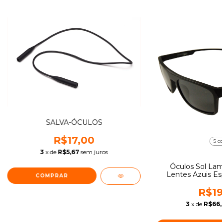
SALVA-ÓCULOS
R$17,00
5 c
3
x de
R$5,67
sem juros
Óculos Sol Lam
Lentes Azuis E
COMPRAR
R$19
3
x de
R$66